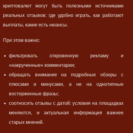
криптовалют могут быть полезными источниками
реальных отзывов: где удобно играть, как работают
выплаты, какие есть нюансы.
При этом важно:
фильтровать откровенную рекламу и
«накрученные» комментарии;
обращать внимание на подробные обзоры с
плюсами и минусами, а не на однотипные
восторженные фразы;
соотносить отзывы с датой: условия на площадках
меняются, и актуальная информация важнее
старых мнений.