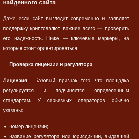
найденного сайта
Даже если сайт выглядит современно и заявляет
поддержку криптовалют, важнее всего — проверить
его надежность. Ниже — ключевые маркеры, на
которые стоит ориентироваться.
Проверка лицензии и регулятора
Лицензия
— базовый признак того, что площадка
регулируется и подчиняется определенным
стандартам. У серьезных операторов обычно
указаны:
номер лицензии;
название регулятора или юрисдикции, выдавшей