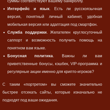
суммы соответствуют вашему банкроллу.
Интерфейс и язык
. Есть ли русскоязычная
версия, понятный личный кабинет, удобная
мобильная версия или адаптация под смартфон.
Служба поддержки
. Желателен круглосуточный
саппорт и возможность получить помощь на
понятном вам языке.
Бонусная политика
. Важны ли вам
приветственные бонусы, кэшбек, VIP‑программа и
регулярные акции именно для крипто‑игроков?
С таким «портретом» вы сможете значительно
быстрее отсекать сайты, которые изначально не
подходят под ваши ожидания.