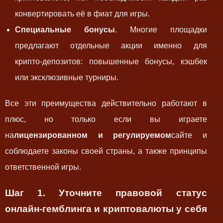
конвертировать её в фиат для игры.
Специальные бонусы
. Многие площадки
предлагают отдельные акции именно для
крипто‑депозитов: повышенные бонусы, кэшбек
или эксклюзивные турниры.
Все эти преимущества действительно работают в
плюс, но только если вы играете
на
лицензированном и регулируемом
сайте и
соблюдаете законы своей страны, а также принципы
ответственной игры.
Шаг 1. Уточните правовой статус
онлайн‑гемблинга и криптовалюты у себя