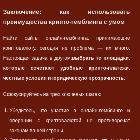
Заключение: как использовать
преимущества крипто‑гемблинга с умом
Найти сайты онлайн‑гемблинга, принимающие
криптовалюту, сегодня не проблема — их много.
Настоящая задача в другом:
выбрать те площадки,
которые сочетают удобные крипто‑платежи,
честные условия и юридическую прозрачность
.
Сфокусируйтесь на трех ключевых шагах:
Убедитесь, что участие в онлайн‑гемблинге и
операции с криптовалютой не противоречат
законам вашей страны.