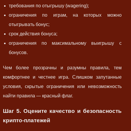
требования по отыгрышу (wagering);
ограничения по играм, на которых можно
отыгрывать бонус;
срок действия бонуса;
ограничения по максимальному выигрышу с
бонусов.
Чем более прозрачны и разумны правила, тем
комфортнее и честнее игра. Слишком запутанные
условия, скрытые ограничения или невозможность
найти правила — красный флаг.
Шаг 5. Оцените качество и безопасность
крипто‑платежей