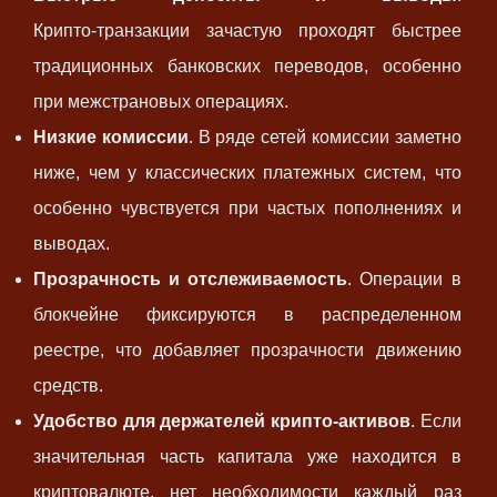
Крипто‑транзакции зачастую проходят быстрее
традиционных банковских переводов, особенно
при межстрановых операциях.
Низкие комиссии
. В ряде сетей комиссии заметно
ниже, чем у классических платежных систем, что
особенно чувствуется при частых пополнениях и
выводах.
Прозрачность и отслеживаемость
. Операции в
блокчейне фиксируются в распределенном
реестре, что добавляет прозрачности движению
средств.
Удобство для держателей крипто‑активов
. Если
значительная часть капитала уже находится в
криптовалюте, нет необходимости каждый раз