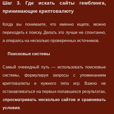
Шаг 3. Где искать сайты гемблинга,
принимающие криптовалюту
Когда вы понимаете, что именно ищете, можно
переходить к поиску. Делать это лучше не спонтанно,
а опираясь на несколько проверенных источников.
Поисковые системы
Самый очевидный путь — использовать поисковые
системы, формулируя запросы с упоминанием
криптовалюты и нужного типа игр. Важно не
останавливаться на первых‑попавшихся результатах,
а
просматривать несколько сайтов и сравнивать
условия
.