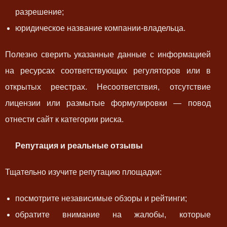
разрешение;
юридическое название компании‑владельца.
Полезно сверить указанные данные с информацией
на ресурсах соответствующих регуляторов или в
открытых реестрах. Несоответствия, отсутствие
лицензии или размытые формулировки — повод
отнести сайт к категории риска.
Репутация и реальные отзывы
Тщательно изучите репутацию площадки:
посмотрите независимые обзоры и рейтинги;
обратите внимание на жалобы, которые