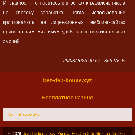
И главное — относитесь к игре как к развлечению, а
не способу заработка. Тогда использование
криптовалюты на лицензионных гемблинг‑сайтах
принесет вам максимум удобства и положительных
эмоций.
29/08/2025 09:57 - 858 Visits
bez-dep-bonus.xyz
Бесплатное казино
Как найти сайты...
© 2026
Bez-dep-bonus.xyz
Popular Reading
Site Structure
Cookies