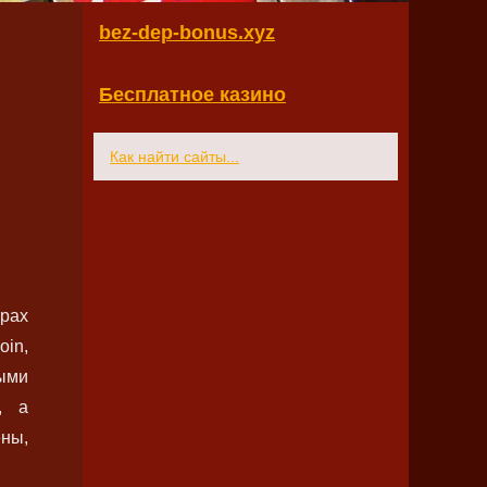
bez-dep-bonus.xyz
Бесплатное казино
Как найти сайты...
ерах
oin,
выми
, а
ены,